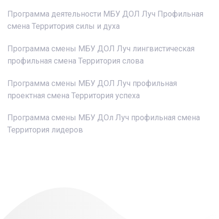
n
a
Программа деятельности МБУ ДОЛ Луч Профильная
t
смена Территория силы и духа
i
o
Программа смены МБУ ДОЛ Луч лингвистическая
n
профильная смена Территория слова
S
k
Программа смены МБУ ДОЛ Луч профильная
i
проектная смена Территория успеха
p
t
Программа смены МБУ ДОл Луч профильная смена
o
Территория лидеров
c
o
n
t
e
n
t