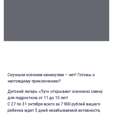
n
a
t
i
o
n
S
k
i
p
Post
t
navigation
o
c
Скучным осенним каникулам — нет! Готовы к
o
настоящему приключению?
n
Детский лагерь «Луч» открывает осеннюю смену
t
для подростков от 11 до 15 лет!
e
С 27 по 31 октября всего за 7 900 рублей вашего
n
ребенка ждет 5 дней незабываемой активности,
t