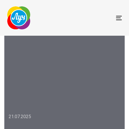
Skip
S
links
k
i
T
p
o
t
g
o
g
p
l
r
e
i
n
m
a
a
v
r
i
y
g
n
a
a
t
v
i
21.07.2025
i
o
g