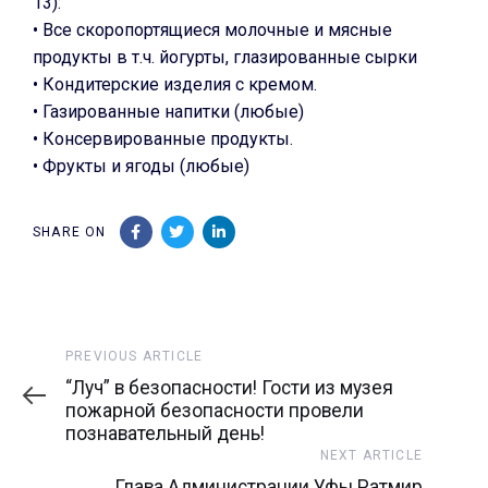
13):
• Все скоропортящиеся молочные и мясные
продукты в т.ч. йогурты, глазированные сырки
• Кондитерские изделия с кремом.
• Газированные напитки (любые)
• Консервированные продукты.
• Фрукты и ягоды (любые)
SHARE ON
Previous
PREVIOUS ARTICLE
Article
“Луч” в безопасности! Гости из музея
пожарной безопасности провели
познавательный день!
Next
NEXT ARTICLE
Article
Глава Администрации Уфы Ратмир