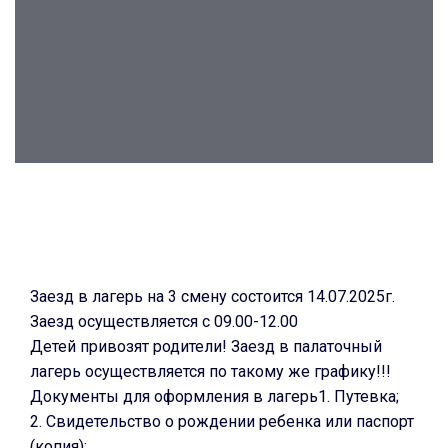
n
a
t
i
o
n
S
k
i
p
Post
t
navigation
o
c
Заезд в лагерь на 3 смену состоится 14.07.2025г.
o
Заезд осуществляется с 09.00-12.00
n
Детей привозят родители! Заезд в палаточный
t
лагерь осуществляется по такому же графику!!!
e
Документы для оформления в лагерь1. Путевка;
n
2. Свидетельство о рождении ребенка или паспорт
t
(копия);