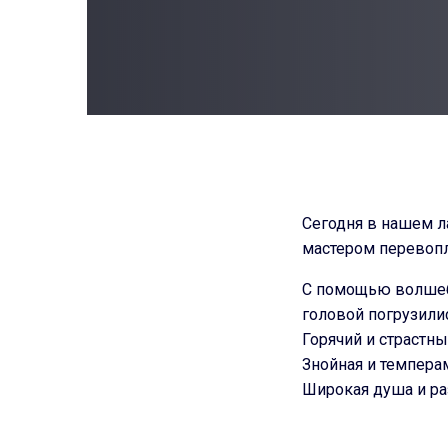
Post
navigatio
Сегодня в нашем л
мастером перевоп
С помощью волшеб
головой погрузилис
Горячий и страстн
Знойная и темпера
Широкая душа и ра
Загадочная и граци
Утончённая и меди