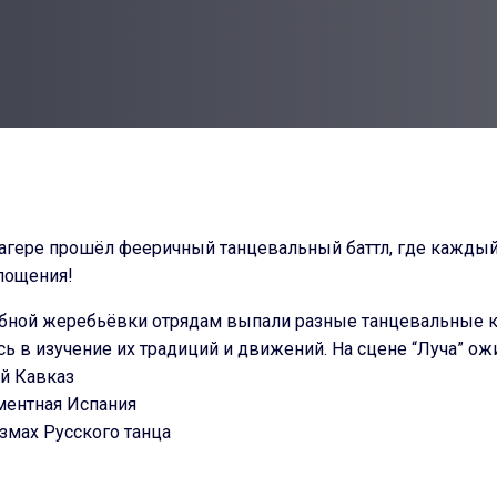
n
агере прошёл фееричный танцевальный баттл, где каждый
лощения!
ной жеребьёвки отрядам выпали разные танцевальные ку
ь в изучение их традиций и движений. На сцене “Луча” ож
ый Кавказ
ментная Испания
змах Русского танца
озная Татарская культура
тативная Япония