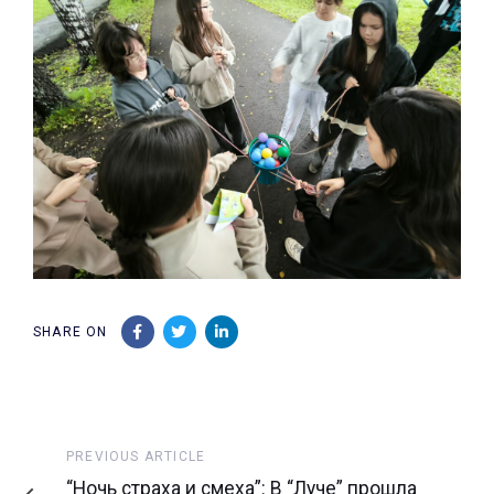
SHARE ON
Previous
PREVIOUS ARTICLE
Article
“Ночь страха и смеха”: В “Луче” прошла