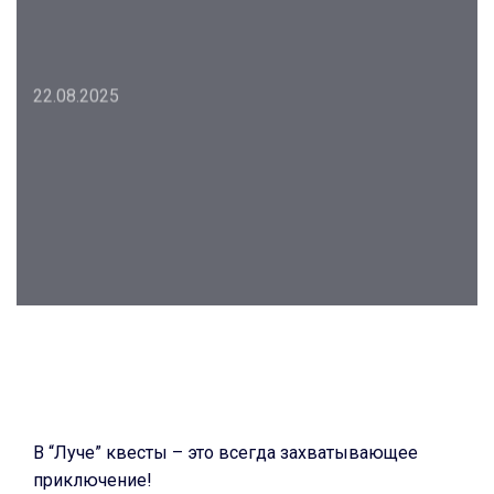
n
a
t
i
22.08.2025
o
n
S
k
i
p
t
o
c
o
Post
n
t
navigation
e
В “Луче” квесты – это всегда захватывающее
n
приключение!
t